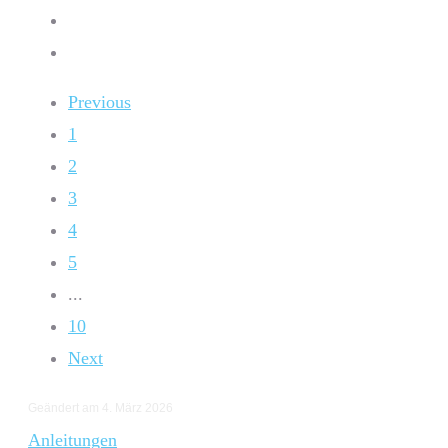
Previous
1
2
3
4
5
...
10
Next
Geändert am 4. März 2026
Anleitungen