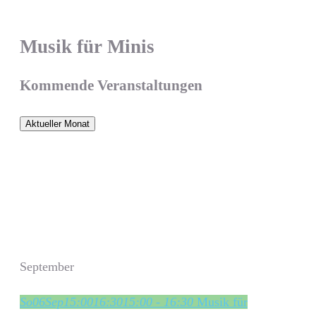
Musik für Minis
Kommende Veranstaltungen
Aktueller Monat
September
So
06
Sep
15:00
16:30
15:00 - 16:30
Musik für